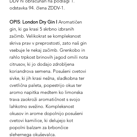
DDV ni obračunan na podlagi 1.
odstavka 94. člena ZDDV-1.
OPIS
:
London Dry Gin I
Aromatičen
gin, ki ga krasi 5 skrbno izbranih
začimb. Velikokrat se kompleksnost
skriva prav v preprostosti, zato naš gin
vsebuje le nekaj začimb. Grenkobo in
rahlo trpkost brinovih jagod omili nota
citrusov, ki jo dodajo zdrobljena
koriandrova semena. Posušeni cvetovi
sivke, ki jih krasi nežna, sladkobna ter
cvetlična paleta, popestrijo okus ter
aromo napitka medtem ko limonska
trava zaokroži aromatičnost s svojo
lahkotno svežino. Kompleksnost
okusov in arome dopolnijo posušeni
cvetovi kamilice, ki delujejo kot
popolni balzam za brbončice
slehernega okuševalca.