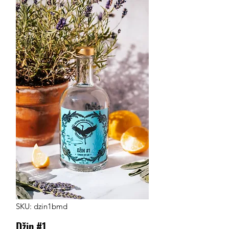
SKU: dzin1bmd
Džin #1