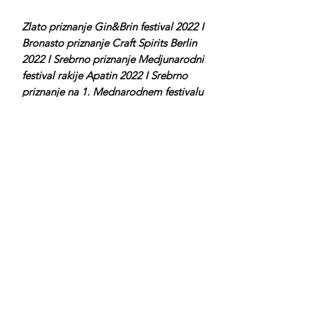
Zlato priznanje Gin&Brin festival 2022 I
Bronasto priznanje Craft Spirits Berlin
2022 I Srebrno priznanje Medjunarodni
festival rakije Apatin 2022 I Srebrno
priznanje na 1. Mednarodnem festivalu
žganih pijač, Slovenija 2023 I
Srebrno priznanje Gin&Brin festival
2023 I Srebrno priznanje London Spirits
Competition 2024 I Zlato priznanje na
2. Mednarodnem festivalu žganih pijač,
Slovenija 2024.
V kolikor želite naročiti darilni paket
(paket še poleg gina vsebuje tonik,
barsko merico, cvet hibiskusa, dve
slamici in kratka navodila za pripravo
klasičnega gin tonika) ga najdete na
tej
povezavi
.