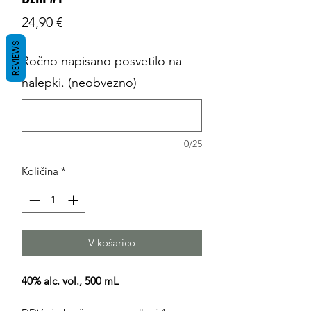
Price
24,90 €
REVIEWS
Ročno napisano posvetilo na
nalepki. (neobvezno)
0/25
Količina
*
V košarico
40% alc. vol., 500 mL